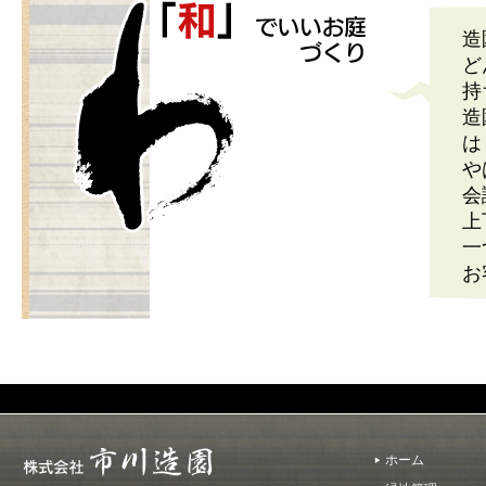
造
ど
持
造
は
や
会
上
一
お
ホーム