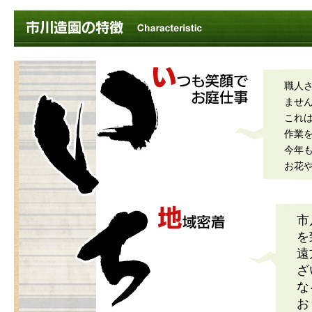
職人
ませ
これ
作業
今年
お花
市
を
遠
ざ
な
お