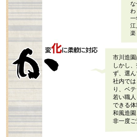
な
わ
一
江
楽
市川造園
しかし、
ず、選ん
社内では
り、ベテ
若い職人
できる体
和風造園
非一度ご